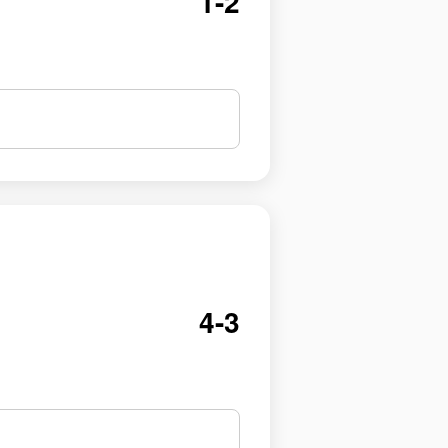
1-2
4-3