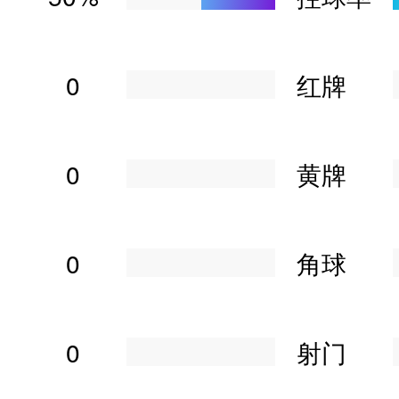
0
红牌
0
黄牌
0
角球
0
射门