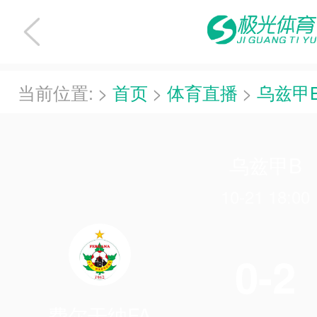
当前位置:
>
首页
>
体育直播
>
乌兹甲
乌兹甲B
10-21 18:00
0-2
费尔干纳FA