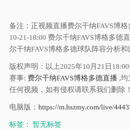
备注：正视频直播费尔干纳FAVS博
10-21-18:00 费尔干纳FAVS博
尔干纳FAVS博格多德球队阵容分析
版权声明：以上2025年10月21日18:0
赛事:
费尔干纳FAVS博格多德直播
,
任何视频，如有侵权请联系我们删除
电脑版：
https://m.hszmy.com/live/444
标签：
暂无标签