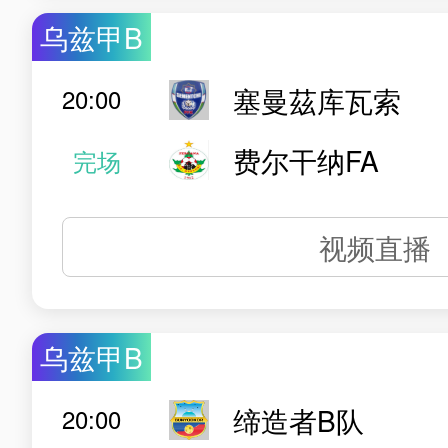
乌兹甲B
塞曼茲库瓦索
20:00
费尔干纳FA
完场
视频直播
乌兹甲B
缔造者B队
20:00