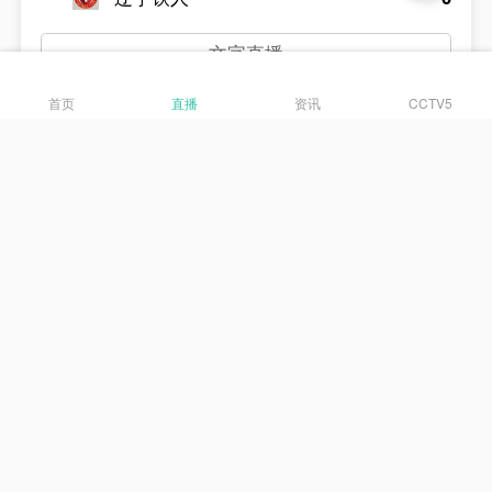
文字直播
首页
直播
资讯
CCTV5
中超
云南玉昆
0
成都蓉城
0
文字直播
中甲
定南赣联
0
大连鲲城
0
文字直播