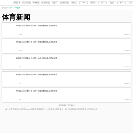
所有联赛
大洋预选
非洲预选
亚
当前位置:
>
首页
>
JRS直播
体育新闻
欧冠俱乐部系数分怎么算？抽签
分档的底层逻辑解读
69009
2026-08-08
欧冠俱乐部系数分怎么算？抽签
分档的底层逻辑解读
69014
2026-08-08