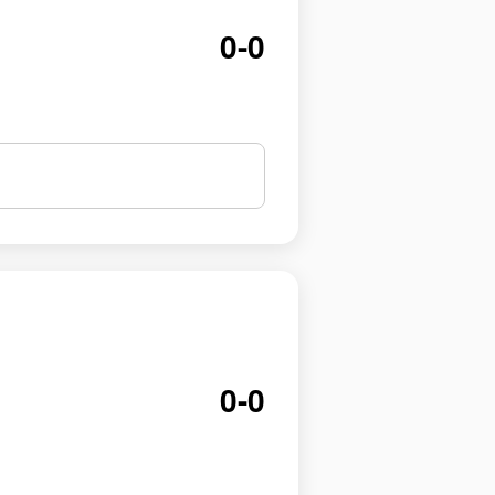
0-0
0-0