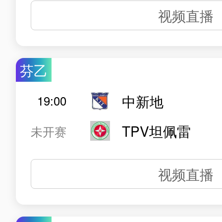
视频直播
芬乙
中新地
19:00
TPV坦佩雷
未开赛
视频直播