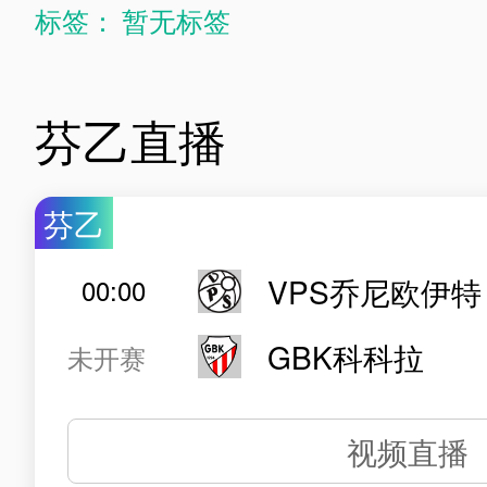
标签：
暂无标签
芬乙直播
芬乙
VPS乔尼欧伊特
00:00
GBK科科拉
未开赛
视频直播