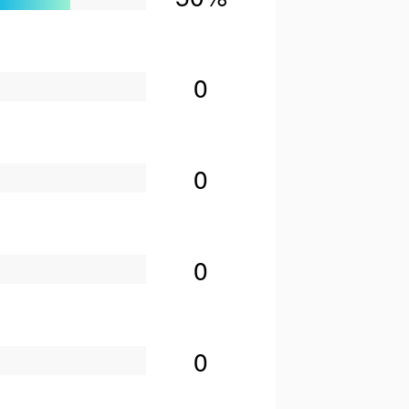
0
0
0
0