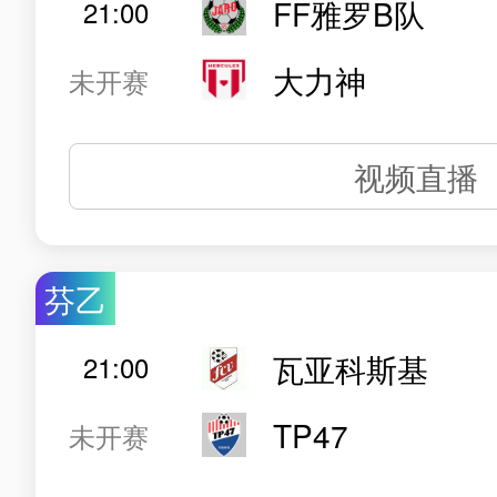
FF雅罗B队
21:00
大力神
未开赛
视频直播
芬乙
瓦亚科斯基
21:00
TP47
未开赛