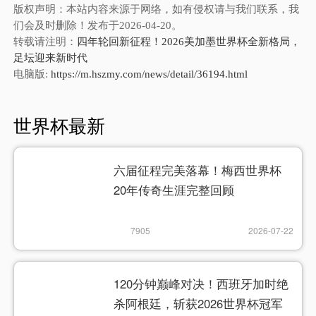
围，创造冷门惊喜。亚洲球队也将全力出击，全力冲击
90分钟战平后进入点球大战，最终以总比分2-5落败，
版权声明：本站内容来源于网络，如有侵权请与我们联系，我
同时，世界杯代表着国家荣誉，球员身披国家队战
更好成绩，力争在世界舞台证明自己。
连续第三届无缘世界杯，成为首支连续三届缺席的世界
们会及时删除！发布于2026-04-20。
袍出战，承载着民族情感与全民期待，四年一届的赛事
从盛夏开战到巅峰决战，数十座球场接力上演激情
转载请注明：
四年轮回新征程！2026美加墨世界杯全新格局，
杯冠军球队。其余欧洲区附加赛中，瑞典队上演奇迹，
周期，更增添了赛事的稀缺性与仪式感。再加上全球媒
足坛迎来新时代
对决，无数球迷彻夜守候见证精彩瞬间。2026美加墨
凭借欧国联赛道获得资格，最终3-2力克波兰队，37岁
电脑版:
https://m.hszmy.com/news/detail/36194.html
体转播、商业资本的推动，世界杯打破地域与语言壁
世界杯不仅是一场足球赛事，更是全球热爱的集结，是
莱万多夫斯基告别最后一次世界杯；土耳其队1-0小胜
垒，成为连接世界的体育纽带。
青春、热血、信仰与热爱的再度相逢。新的篇章已经翻
科索沃队，时隔24年重返世界杯；捷克队点球大战5-3
世界杯最新
开，新的王者正在路上，这个夏天，全世界一起静待大
击败丹麦队，结束20年世界杯缺席史。
力神杯新主人诞生。
洲际附加赛同日收官，刚果(金)队加时赛1-0击败牙买
加队，时隔52年重返世界杯；伊拉克队2-1战胜玻利维
六届征程完美落幕！梅西世界杯
亚队，时隔40年再度晋级，两队携手锁定最后两张入场
20年传奇生涯完整回顾
券。
7905
2026-07-22
120分钟巅峰对决！西班牙加时绝
杀阿根廷，斩获2026世界杯冠军