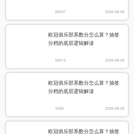
69007
2026-08-08
欧冠俱乐部系数分怎么算？抽签
分档的底层逻辑解读
69013
2026-08-08
欧冠俱乐部系数分怎么算？抽签
分档的底层逻辑解读
5568
2026-08-08
欧冠俱乐部系数分怎么算？抽签