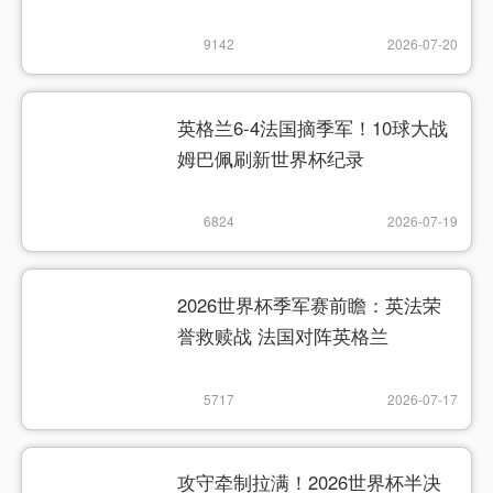
百年世界杯史上，经典对决数不胜数，其中1970年
9142
2026-07-20
世界杯半决赛意大利4-3西德（加时），被公认为史上
最精彩的比赛。常规时间双方战成1-1平，加时赛上演
极致攻防，30分钟内狂轰5球，比分交替领先，跌宕起
英格兰6-4法国摘季军！10球大战
各洲晋级格局清晰，亚洲区9支球队晋级创历史新高，
伏。德国传奇贝肯鲍尔手臂脱臼后，简单绑绷带坚持作
姆巴佩刷新世界杯纪录
非洲区10支球队也刷新纪录，欧洲区16支、中北美洲8
战，盖德·穆勒、里维拉等球星轮番破门，极致的战术
支、南美洲6支、大洋洲1支，组成48强阵容，约旦、
对抗、永不放弃的竞技精神，加上超高的进球效率，让
6824
2026-07-19
乌兹别克斯坦等队将迎来世界杯首秀。
这场比赛成为世界杯永恒的经典。
而2022年卡塔尔世界杯决赛，阿根廷与法国上演3-
48强完整分组已公布，焦点对阵看点十足：A组墨西
2026世界杯季军赛前瞻：英法荣
3点球大战决胜负，梅西与姆巴佩巅峰对决，也成为近
哥、南非、韩国、捷克；F组荷兰、日本、瑞典、突尼
誉救赎战 法国对阵英格兰
年最具传奇色彩的决赛。百年世界杯，早已不止是一项
斯；I组法国、塞内加尔、伊拉克、挪威；K组葡萄牙、
体育赛事，更成为全球共同的体育记忆，见证着足球运
刚果(金)、乌兹别克斯坦、哥伦比亚，多组强强对话备
动的无限魅力。
5717
2026-07-17
受期待。
亚洲区方面，中国男足已无缘48强，18强赛收官战1-0
攻守牵制拉满！2026世界杯半决
绝杀巴林队，最终获小组第五；韩国队将于5月公布参