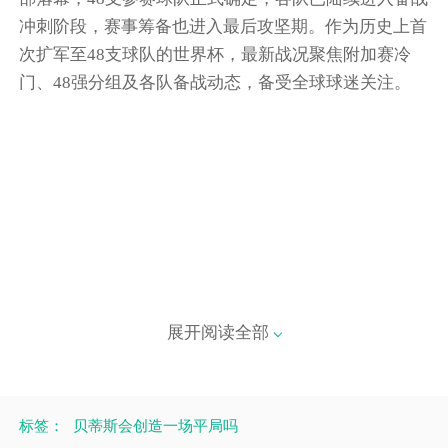
场强强对话都将决定最终走势，谁能稳住状态、减少伤
冲刺阶段，赛事筹备也进入最后攻坚期。作为历史上首
病，谁就能走到最后。
1928年，国际足联大会正式通过决议，确定创办世
次扩军至48支球队的世界杯，最新战况聚焦附加赛冷
界足球锦标赛。1930年，首届赛事在乌拉圭举办，恰
门、48强分组及各队备战动态，备受全球球迷关注。
逢乌拉圭独立100周年，且该国蝉联两届奥运会足球冠
军，具备绝佳的办赛条件。此后赛事每四年举办一次，
1956年，为纪念雷米特的卓越贡献，赛事奖杯被命名
为“雷米特杯”，“世界杯”也成为这项赛事的通用名称，
开启了百年足坛传奇。
世界杯能实现全球球队参与，成为独一无二的全民
体育盛会，离不开多重核心因素。首先，足球是世界第
一运动，门槛低、规则简单，不受地域、经济条件限
展开阅读全部
制，拥有超40亿全球球迷，普及度远超其他体育项目。
除了争冠热门，本届世界杯黑马潜力同样不容小
其次，国际足联拥有211个会员协会，数量超过联合
觑。上届创造奇迹的摩洛哥依旧阵容完整，韧性十足；
国，赛事按六大洲划分预选赛，各大洲均有专属参赛名
北美东道主坐拥主场优势，具备爆冷潜质；多支欧洲、
欧洲区附加赛是最大看点，3月31日收官的四场决赛冷
额，即便足球小国也拥有参赛机会，真正实现全球覆
非洲新锐球队实力崛起，有望在扩军新赛制下一路突
标签：
贝蒂斯会创造一场平局吗
门迭出。四次世界杯冠军意大利队遭遇重创，与波黑队
盖。