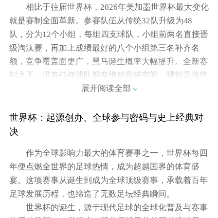
相比于往届世界杯，2026年美加墨世界杯最大变化
就是赛制全面革新。参赛队伍从传统32队升级为48
队，分为12个小组，每组四支球队，小组前两名直接晋
级淘汰赛，再加上成绩最好的八个小组第三名补齐名
额，竞争覆盖面更广，黑马诞生概率大幅提升。全新赛
制之下，没有任何球队拥有绝对容错空间，哪怕是传统
展开阅读全部
豪门，小组赛稍有状态起伏，也可能面临出局风险。冠
军想要最终登顶，需要经历更多轮次硬仗考验，夺冠含
世界杯：起源创办、全球参与密码与史上经典对
金量达到历史最高级别。
决
作为全球影响力最大的体育赛事之一，世界杯每四
年便点燃全世界的足球热情，成为超越国界的体育盛
宴。这项赛事从诞生到成为全球顶级赛事，承载着百年
足球发展历程，也缔造了无数足坛经典瞬间。
世界杯的诞生，源于现代足球的全球化普及与赛事