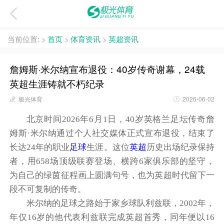
当前位置:
>
首页
>
体育资讯
>
英超资讯
詹姆斯·米尔纳宣布退役：40岁传奇谢幕，24载
英超生涯铸就不朽纪录
极光体育
2026-06-02
北京时间2026年6月1日，40岁英格兰足坛传奇詹
姆斯·米尔纳通过个人社交媒体正式宣布退役，结束了
长达24年的职业
足球
生涯。这位
英超
历史出场纪录保持
者，用658场顶级联赛登场、横跨6家俱乐部的坚守，
为自己的绿茵征程画上圆满句号，也为英超时代留下一
段不可复制的传奇。
米尔纳的足球之路始于家乡球队利兹联，2002年，
年仅16岁的他代表利兹联完成英超首秀，同年便以16