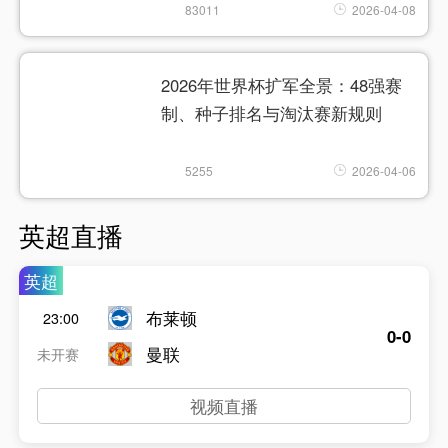
83011
2026-04-08
2026年世界杯扩军全景：48强赛
制、种子排名与淘汰赛新规则
5255
2026-04-06
英超直播
英超
布莱顿
23:00
0-0
曼联
未开赛
视频直播