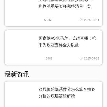
利物浦重要奖杯完整清单一览
58560
2025-05-11
阿森纳VS水晶宫，英超直播：枪
手为欧冠资格全力以赴
16489
2025-04-23
最新资讯
欧冠俱乐部系数分怎么算？抽签
分档的底层逻辑解读