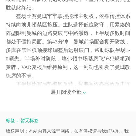
扣，仅主力门将若泽·萨可正常出战。
诠释了何为“足坛常青树”。从年少成名的天才少年，到
胜就此终结。
豪门争冠的关键拼图，再到小球会的精神支柱，米尔纳
整场比赛曼城牢牢掌控控球主动权，依靠传控体系
历史交锋上，两队过往37次对决，布莱顿17胜14
24载绿茵坚守，不仅收获3次英超冠军、1次欧冠冠军
持续向埃弗顿禁区施压。主队选择低位防守，用紧凑的
平6负占优；近5次英超交手2胜2平1负，本赛季首回合
等多项荣誉，更以658场英超出场纪录，将名字永远镌
阵型限制曼城的边路突破与中路渗透，上半场多数时间
客场1-1战平狼队。狼队近年客场对阵布莱顿偶有顽强
刻在英格兰足球历史长河中。如今传奇谢幕，但米尔纳
都处于僵持局面。第43分钟，曼城前场配合撕开防线，
表现，曾多次逼平对手，但整体处于下风。
书写的敬业与坚守精神，仍将激励着无数后来者。
多库在禁区弧顶接球调整后远射破门，帮助球队半场1-
本场比赛，布莱顿大概率延续控球压制，依托主场
0领先。半场补时阶段，埃弗顿中场基恩飞铲犯规领到
优势，以中场传导调动狼队防线，重点冲击对手残缺边
黄牌，VAR复核后维持原判，这一判罚也引发了曼城教
路，维尔贝克的抢点、三笘薰的内切突破将是主要进攻
练席的不满。
手段。狼队则会收缩防线，采用低位防守反击，依靠黄
下半场比赛局势彻底反转，埃弗顿依靠高效反击连
喜灿、库尼亚的速度冲击布莱顿边路空当，力争避免大
展开阅读全部
续改写比分。第68分钟，曼城后卫格伊出现致命回传失
败，为荣誉而战。
误，巴里断球单刀推射破门，将比分扳为1-1。第73分
整体来看，布莱顿在实力、状态、阵容完整性及历
钟，埃弗顿利用左路角球机会，由奥布莱恩抢点头球破
史交锋上均占优，主场抢分战意强烈；狼队提前降级、
门，完成比分反超。第81分钟，主队快发边线球打出快
阵容残缺、士气低迷，客场难有作为。本场布莱顿主导
标签：
暂无标签
速反击，勒尔边路传中，巴里门前包抄得分完成梅开二
节奏、全取三分的可能性更大，狼队或凭借顽强防守避
版权声明：本站内容来源于网络，如有侵权请与我们联系，我
度，埃弗顿3-1扩大领先优势。