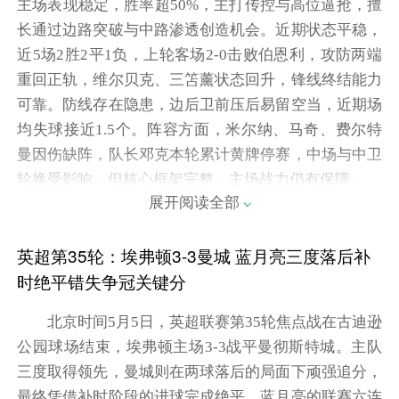
主场表现稳定，胜率超50%，主打传控与高位逼抢，擅
多出5场。整个英超生涯，他贡献56粒进球、87次助
长通过边路突破与中路渗透创造机会。近期状态平稳，
攻，先后效力利兹联、纽卡斯尔、维拉、曼城、利物
近5场2胜2平1负，上轮客场2-0击败伯恩利，攻防两端
浦、布莱顿6支球队，覆盖英超不同时代的发展变迁。
重回正轨，维尔贝克、三笘薰状态回升，锋线终结能力
国家队层面，米尔纳2009年至2016年代表英格兰队出
可靠。防线存在隐患，边后卫前压后易留空当，近期场
场61次，征战两届
世界杯
与两届欧洲杯，用稳定表现成
均失球接近1.5个。阵容方面，米尔纳、马奇、费尔特
为三狮军团的可靠力量。
曼因伤缺阵，队长邓克本轮累计黄牌停赛，中场与中卫
退役声明中，米尔纳深情回顾职业生涯：“征战英
轮换受影响，但核心框架完整，主场战力仍有保障。
超24个赛季后，我觉得是时候结束球员生涯了。从16
展开阅读全部
狼队本赛季表现低迷，仅积17分排名垫底，已提前
岁代表儿时支持的利兹联首秀，到40岁助力布莱顿晋级
降级，剩余比赛更多为荣誉而战。球队近期状态糟糕，
欧战，这段旅程远超我的想象。”他特别致谢效力过的
英超第35轮：埃弗顿3-3曼城 蓝月亮三度落后补
近5场2平3负未尝胜绩，上轮客场0-4惨败西汉姆联，攻
每一家俱乐部、教练、队友与球迷，坦言职业生涯收获
时绝平错失争冠关键分
防问题暴露无遗。进攻端乏力，赛季仅入28球，场均不
的情谊远比奖杯更珍贵。布莱顿曾为他提供续约合同，
足1球，客场连续多轮无法取胜；防守端漏洞百出，失
但40岁的米尔纳经过深思熟虑，最终选择挂靴，为传奇
北京时间5月5日，英超联赛第35轮焦点战在古迪逊
球达68个，防线伤病与人员不整是主因。阵容方面，二
生涯画上完美句号。
公园球场结束，埃弗顿主场3-3战平曼彻斯特城。主队
门约翰斯通长期伤缺，中卫莫斯克拉、中场戈梅斯有伤
米尔纳的退役，标志着英超一个时代的落幕。他以
三度取得领先，曼城则在两球落后的局面下顽强追分，
在身，后防线被迫启用年轻球员与替补，实力大打折
极致的职业素养、全面的技术能力、超长的职业生涯，
最终凭借补时阶段的进球完成绝平，蓝月亮的联赛六连