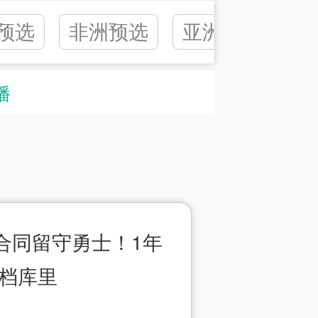
预选
非洲预选
亚洲预选
播
合同留守勇士！1年
搭档库里