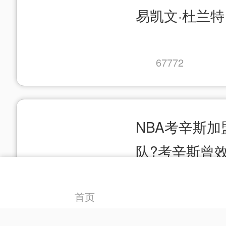
易凯文·杜兰特
67772
NBA考辛斯
队?考辛斯曾
首页
42242