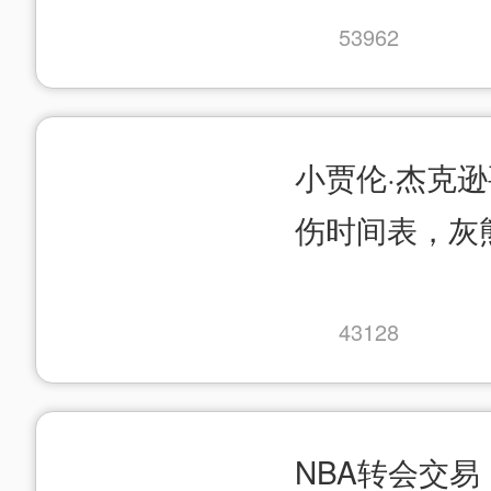
53962
小贾伦·杰克
伤时间表，灰
43128
NBA转会交