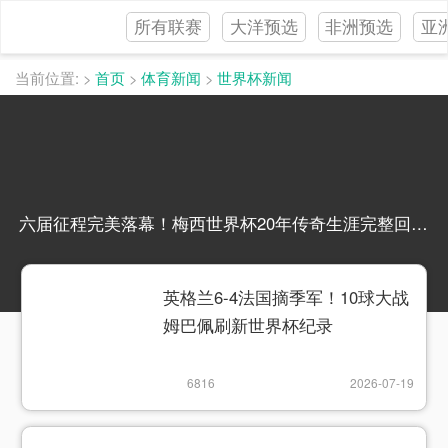
所有联赛
大洋预选
非洲预选
亚
当前位置:
>
首页
>
体育新闻
>
世界杯新闻
六届征程完美落幕！梅西世界杯20年传奇生涯完整回顾六届征程完美落幕！梅西世界杯20年传奇生涯完整回顾
英格兰6-4法国摘季军！10球大战
姆巴佩刷新世界杯纪录
6816
2026-07-19