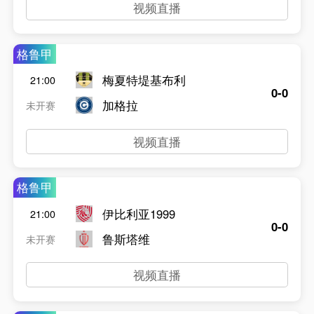
视频直播
格鲁甲
梅夏特堤基布利
21:00
0-0
加格拉
未开赛
视频直播
格鲁甲
伊比利亚1999
21:00
0-0
鲁斯塔维
未开赛
视频直播