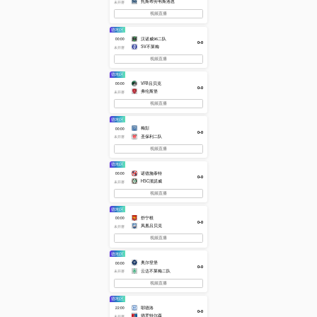
威尔伯特
胡派达尔
50%
控球率
50%
0
红牌
0
0
黄牌
0
0
角球
0
0
射门
0
备注：正视频直播德地区北威尔伯特VS胡派达尔，极光体育德
地区北视频直播08-02-01:30德地区北 威尔伯特VS胡派达尔直