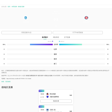
当前位置:
>
首页
>
体育直播
>
德地区直播
德地区
08-02 01:30
0-3
威尔伯特
胡派达尔
完场
雨燕直播(专业)
CCTV5体育频道
技术统计
球队阵容
文字直播