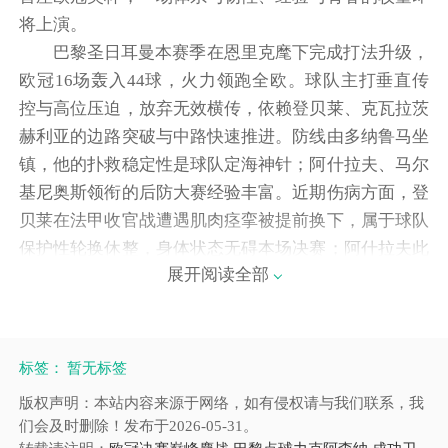
阿森纳时隔20年重返欧冠决赛（上一次2006
据。全场比赛裁判共计出示6张黄牌，阿森纳收获4张、
将上演。
年），这支英超冠军球队本赛季最大的亮点在于极致稳
巴黎拿到2张，莫斯克拉下半场的致命犯规送点，成为
巴黎圣日耳曼本赛季在恩里克麾下完成打法升级，
固的防守表现。全队14场欧冠赛事仅丢6球，斩获9场
本场比赛局势反转的关键转折点。
欧冠16场轰入44球，火力领跑全欧。球队主打垂直传
零封，淘汰赛阶段更是实现运动战零失球，防守整体
球员发挥层面，登贝莱在关键时刻顶住压力罚入扳
控与高位压迫，放弃无效横传，依赖登贝莱、克瓦拉茨
性、专注度和抗压能力都经受住了高强度赛事的考验。
平点球，全场跑动积极、攻防兼备，是球队稳住局势的
赫利亚的边路突破与中路快速推进。防线由多纳鲁马坐
阿尔特塔根据对手特点灵活切换433与4231阵型，面对
功臣；克瓦拉茨赫利亚边路突破威慑力十足，造点+中
镇，他的扑救稳定性是球队定海神针；阿什拉夫、马尔
强队时多以低位稳固防守为主，依托中场赖斯的强力拦
柱的亮眼表现，撑起了巴黎下半场的进攻端。阿森纳阵
基尼奥斯领衔的后防大赛经验丰富。近期伤病方面，登
截扫荡，切断对手传球线路，保护身后防线。萨利巴与
中，哈弗茨开场闪击破门状态火热，赖斯镇守中场完成
贝莱在法甲收官战遭遇肌肉痉挛被提前换下，属于球队
加布里埃尔的中卫搭档默契度极高，选位沉稳、对抗强
多次关键拦截与节奏梳理，门将拉亚更是在点球大战贡
保护性轮换休整，身体状态无碍本场决赛；阿什拉夫此
硬，搭配状态稳定的门将拉亚，构筑起阿森纳坚实的防
献精彩扑救，整体表现可圈可点。
展开阅读全部
前的腿筋伤势恢复进程顺利，大概率可以如期出战。巴
守屏障。进攻端阿森纳不追求盲目控球，更擅长利用边
随着这场欧冠决赛落幕，巴黎圣日耳曼创造佳绩，
黎早已提前锁定法甲冠军，联赛末段持续大幅轮换，一
路速度、快速反击以及定位球机会得分，萨卡、马丁内
成为欧冠改制后第二支成功卫冕的球队。阿森纳时隔20
线队主力获得近两周完整的休整与备战时间，整体体能
利的边路推进，加上大场面发挥稳定的哈弗茨，是球队
年重返欧冠决赛舞台，虽然没能捧起冠军奖杯，但这支
储备占据明显优势。
撕破密集防守的关键。阿森纳目前暂无主力球员确定伤
标签：
暂无标签
年轻队伍展现出的韧性值得肯定，未来只需持续打磨大
阿森纳本赛季双线作战表现稳健，英超赛场稳居积
缺，整条防线的人员储备可以应对欧冠决赛的比赛强
版权声明：本站内容来源于网络，如有侵权请与我们联系，我
赛抗压能力与阵容深度，依旧具备冲击顶级冠军的实
分榜前列全力争冠，欧冠赛场则时隔20年重返决赛舞
度。
们会及时删除！发布于2026-05-31。
力。
台。阿尔特塔打造了本赛季欧冠最稳固的防线，14场赛