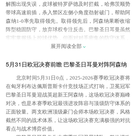
解围出现失误，皮球被特罗萨德及时拦截，哈弗茨顺势
带球高速前插，杀入禁区左侧小角度劲射破门，帮助阿
森纳1-0率先取得领先。取得领先后，阿森纳果断收缩
阵型稳固防守，放弃球权专注反击。巴黎圣日耳曼虽然
牢牢掌握场上控球优势，但面对对手密集的防守体系，
展开阅读全部
始终难以找到有效的破门机会。比赛第17分钟，萨卡在
禁区解围时有疑似手球的争议画面，主裁判结合VAR回
5月31日欧冠决赛前瞻 巴黎圣日耳曼对阵阿森纳
放核查后，最终没有判罚点球，上半场比赛结束，比分
定格在0-1。
北京时间5月31日0点，2025-2026赛季欧冠决赛将
易边再战，下半场的赛场对抗依旧激烈。巴黎圣日
在匈牙利布达佩斯普斯卡什竞技场正式打响，卫冕冠军
耳曼持续发起高强度高压逼抢，不断冲击阿森纳防线。
巴黎圣日耳曼迎战英超新王阿森纳，这场欧冠决赛巅峰
第55分钟，阿什拉夫主罚前场定位球直接攻门，皮球线
对决，也是本赛季欧冠最强进攻阵容与顶级防守体系的
路平平，被门将拉亚稳稳没收。比赛第62分钟，克瓦拉
正面较量。两支欧洲顶级豪门会师本场欧冠决赛，风格
茨赫利亚凭借犀利的边路突破杀入禁区，被莫斯克拉身
截然不同的战术体系，让这场欧冠决赛充满极强的对抗
后放倒，主裁判果断吹罚点球。登贝莱顶住大赛压力，
看点与战术博弈价值。
在第65分钟稳稳将点球罚进，帮助巴黎圣日耳曼扳平比