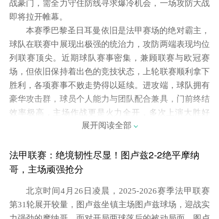
队收官阶段丝毫不敢松懈。球队本赛季攻防表现十分均
战豪门，需全力守住防线寻求爆冷机会，一场攻防大战
衡，进攻端得分手段丰富，防守端体系稳固，整体赛场
即将拉开帷幕。
运转十分成熟。球队近期竞技状态势头火热，已经连续
本赛季巴黎圣日耳曼依旧是法甲赛场的绝对霸主，
十三轮联赛未尝败绩，上轮更是在客场小比分拿下摩纳
球队在联赛中展现出极强的统治力，攻防两端表现均位
哥，硬仗抗压能力得到充分印证。依托主场球迷氛围加
列联赛顶尖。近期球队赛事密集，兼顾联赛与欧冠赛
持，里尔主场发挥一直十分稳定，主场防守韧性充足，
场，但依旧保持着出色的竞技状态，上轮联赛顺利拿下
擅长慢慢掌握场上节奏，逐步向对手防线施压。人员方
胜利，各项赛事不败走势得以延续。进攻端，球队拥有
面球队遭遇一定人员调整压力，主力中卫迪亚基特与左
豪华攻击群，球员个人能力与团队配合兼具，门前终结
后卫古德蒙松吃到黄牌累计停赛，防线两侧需要替补球
效率极高，主场作战更是火力全开，多次上演大胜好
员顶上，除此之外伊加马内、本塔莱布等球员因伤缺
展开阅读全部
戏；防守端，后防线整体发挥稳定，门将与后卫配合默
席，锋线与中场轮换空间受到一定限制。
契，有效限制对手进攻威胁。不过球队面临一定的伤病
法甲联赛：绝境韧性尽显！图卢兹2-2绝平摩纳
欧塞尔积31分位列联赛第十五名，仅仅高出降级附
困扰，中场维蒂尼亚因脚跟伤势缺席，巴尔科拉、法比
加区一分，保级形势依旧严峻，剩余每一场比赛都不容
哥，主场顽强抢分
安·鲁伊斯等球员也未能完全复出，同时考虑到下周中
有失，全队上下都具备强烈的抢分欲望。纵观整个赛
欧冠半决赛的关键战役，主帅恩里克大概率会对部分主
北京时间4月26日凌晨，2025-2026赛季法甲联赛
季，球队整体发挥平平，攻防两端都没有亮眼表现，联
力进行轮休，这也**队中场调度与前场进攻组合面临一
第31轮展开较量，图卢兹坐镇主场图卢兹球场，迎战实
赛总进球数量偏少，前场进攻创造力不足，很难持续性
定调整，阵容深度将迎来考验。
力强劲的摩纳哥。面对开局两球落后的被动局面，图卢