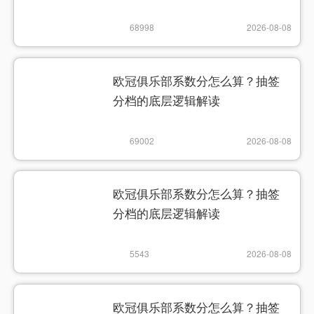
68998
2026-08-08
欧冠俱乐部系数分怎么算？抽签
分档的底层逻辑解读
69002
2026-08-08
欧冠俱乐部系数分怎么算？抽签
分档的底层逻辑解读
5543
2026-08-08
欧冠俱乐部系数分怎么算？抽签