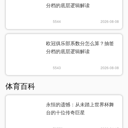
分档的底层逻辑解读
5544
2026-08-08
欧冠俱乐部系数分怎么算？抽签
分档的底层逻辑解读
5543
2026-08-08
体育百科
永恒的遗憾：从未踏上世界杯舞
台的十位传奇巨星