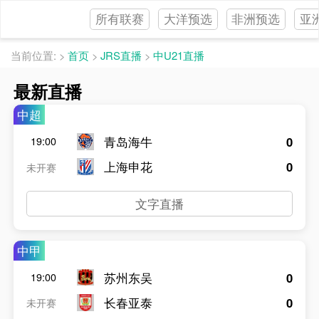
所有联赛
大洋预选
非洲预选
亚
当前位置:
>
首页
>
JRS直播
>
中U21直播
最新直播
中超
青岛海牛
0
19:00
上海申花
0
未开赛
文字直播
中甲
苏州东吴
0
19:00
长春亚泰
0
未开赛