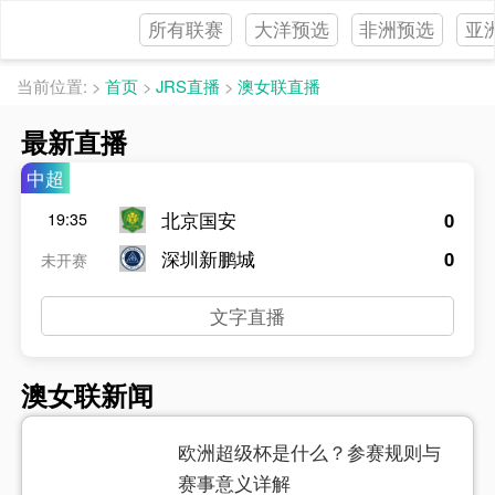
所有联赛
大洋预选
非洲预选
亚
当前位置:
>
首页
>
JRS直播
>
澳女联直播
最新直播
中超
北京国安
0
19:35
深圳新鹏城
0
未开赛
文字直播
澳女联新闻
欧洲超级杯是什么？参赛规则与
赛事意义详解