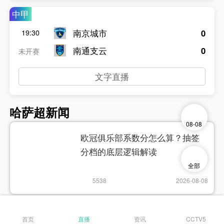
中甲
南京城市
0
19:30
南通支云
0
未开赛
文字直播
哈萨超新闻
08-08
欧冠俱乐部系数分怎么算？抽签
分档的底层逻辑解读
全部
5538
2026-08-08
欧冠俱乐部系数分怎么算？抽签
首页
直播
资讯
CCTV5