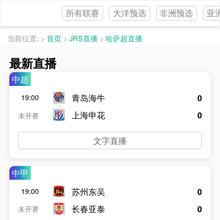
所有联赛
大洋预选
非洲预选
亚
当前位置:
>
首页
>
JRS直播
>
哈萨超直播
最新直播
中超
青岛海牛
0
19:00
上海申花
0
未开赛
文字直播
中甲
苏州东吴
0
19:00
长春亚泰
0
未开赛