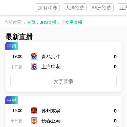
所有联赛
大洋预选
非洲预选
亚
当前位置:
>
首页
>
JRS直播
>
土女甲直播
最新直播
中超
青岛海牛
0
19:00
上海申花
0
未开赛
文字直播
中甲
苏州东吴
0
19:00
长春亚泰
0
未开赛