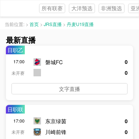
所有联赛
大洋预选
非洲预选
亚
当前位置:
>
首页
>
JRS直播
>
丹麦U19直播
最新直播
日职乙
0
磐城FC
17:00
0
未开赛
文字直播
日职联
东京绿茵
0
17:00
川崎前锋
0
未开赛