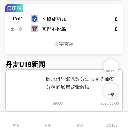
日职联
长崎成功丸
0
18:00
京都不死鸟
0
未开赛
文字直播
丹麦U19新闻
08-09
欧冠俱乐部系数分怎么算？抽签
分档的底层逻辑解读
全部
69007
2026-08-08
欧冠俱乐部系数分怎么算？抽签
首页
直播
资讯
CCTV5