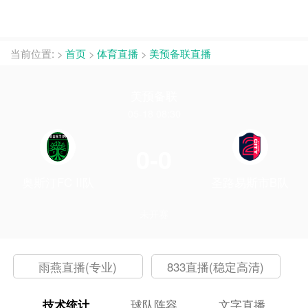
当前位置:
>
首页
>
体育直播
>
美预备联直播
美预备联
05-18 08:30
0-0
奥斯汀FC II队
圣路易斯市B队
未开赛
雨燕直播(专业)
833直播(稳定高清)
技术统计
球队阵容
文字直播