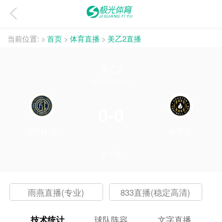
当前位置:
>
首页
>
体育直播
>
美乙2直播
美乙2
05-18 08:00
0-0
GFI林地
休斯敦
未开赛
雨燕直播(专业)
833直播(稳定高清)
技术统计
球队阵容
文字直播