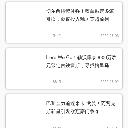
切尔西持续补强！蓝军敲定多笔
引援，夏窗投入稳居英超前列
5442
2026-08-03
Here We Go！勒沃库森3000万欧
元敲定古铁雷斯，寻找格里马尔
多继任者
8845
2026-08-02
巴黎全力追逐米卡·戈茨！阿贾克
斯新星引发欧冠豪门争夺
54087
2026-08-01