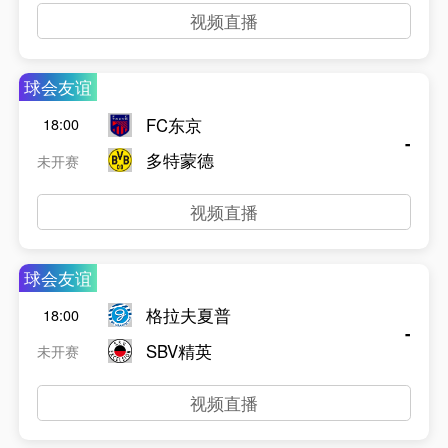
视频直播
球会友谊
FC东京
18:00
-
多特蒙德
未开赛
视频直播
球会友谊
格拉夫夏普
18:00
-
SBV精英
未开赛
视频直播