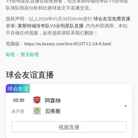
VS全明星队直播在线免费看，包含莱斯特城传奇队VS全明星
队球队阵容分析和比赛球迷文字直播交流。
版权声明：以上2026年05月30日00:00进行
球会友谊免费直播
赛事:
莱斯特城传奇队VS全明星队直播
,均为外部调用，本站
不存储任何视频，如有侵权请联系我们删除！
电脑版：
https://m.hszmy.com/live/4533712-24-0.html
标签：
暂无标签
球会友谊直播
球会友谊
阿森纳
02:30
-
贝蒂斯
未开赛
视频直播