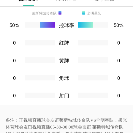
莱斯特城传奇队
全明星队
50%
控球率
50%
0
红牌
0
0
黄牌
0
0
角球
0
0
射门
0
备注：正视频直播球会友谊莱斯特城传奇队VS全明星队，极光
体育球会友谊视频直播05-30-00:00球会友谊 莱斯特城传奇队