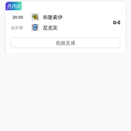
丹丙A
布隆索伊
20:00
0-0
尼克宾
未开赛
视频直播
丹丙A
韦加尔
19:00
0-0
利森格
未开赛
视频直播
体育直播