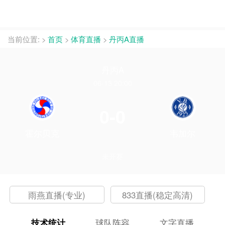
当前位置:
>
首页
>
体育直播
>
丹丙A直播
丹丙A
06-13 20:00
0-0
霍尔贝克
韦加尔
未开赛
雨燕直播(专业)
833直播(稳定高清)
技术统计
球队阵容
文字直播