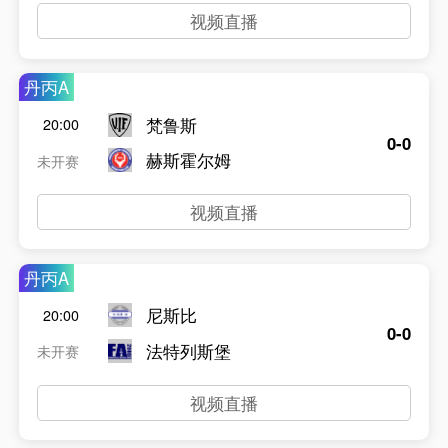
视频直播
丹丙A
梵鲁斯
20:00
0-0
赫斯霍尔姆
未开赛
视频直播
丹丙A
尼斯比
20:00
0-0
法特列斯堡
未开赛
视频直播