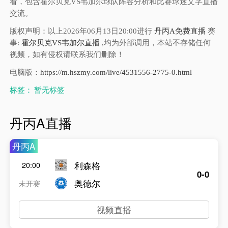
看，包含霍尔贝克VS韦加尔球队阵容分析和比赛球迷文字直播
交流。
版权声明：以上2026年06月13日20:00进行
丹丙A免费直播
赛
事:
霍尔贝克VS韦加尔直播
,均为外部调用，本站不存储任何
视频，如有侵权请联系我们删除！
电脑版：
https://m.hszmy.com/live/4531556-2775-0.html
标签：
暂无标签
丹丙A直播
丹丙A
利森格
20:00
0-0
奥德尔
未开赛
视频直播