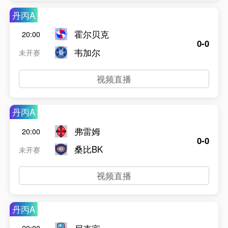
丹丙A
霍尔贝克
20:00
0-0
韦加尔
未开赛
视频直播
丹丙A
弗雷姆
20:00
0-0
桑比BK
未开赛
视频直播
丹丙A