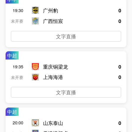
广州豹
0
19:30
广西恒宸
0
未开赛
文字直播
中超
重庆铜梁龙
0
19:35
上海海港
0
未开赛
文字直播
中超
山东泰山
0
20:00