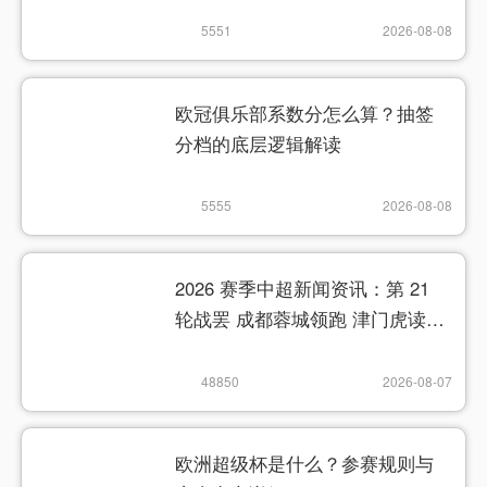
5551
2026-08-08
欧冠俱乐部系数分怎么算？抽签
分档的底层逻辑解读
5555
2026-08-08
2026 赛季中超新闻资讯：第 21
轮战罢 成都蓉城领跑 津门虎读秒
绝杀
48850
2026-08-07
欧洲超级杯是什么？参赛规则与