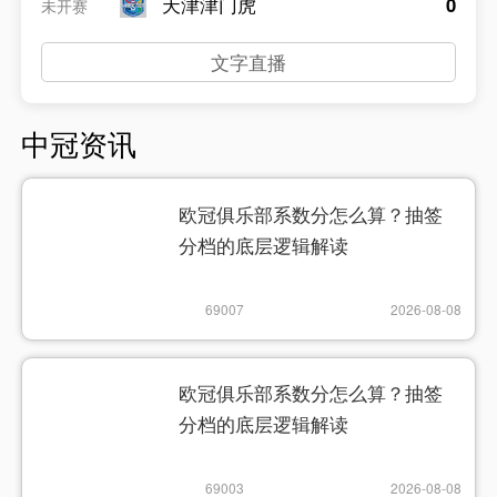
天津津门虎
0
未开赛
文字直播
中冠资讯
欧冠俱乐部系数分怎么算？抽签
分档的底层逻辑解读
69007
2026-08-08
欧冠俱乐部系数分怎么算？抽签
分档的底层逻辑解读
69003
2026-08-08