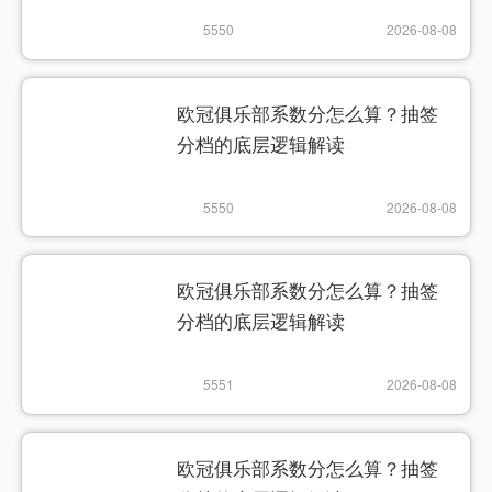
5550
2026-08-08
欧冠俱乐部系数分怎么算？抽签
分档的底层逻辑解读
5550
2026-08-08
欧冠俱乐部系数分怎么算？抽签
分档的底层逻辑解读
5551
2026-08-08
欧冠俱乐部系数分怎么算？抽签