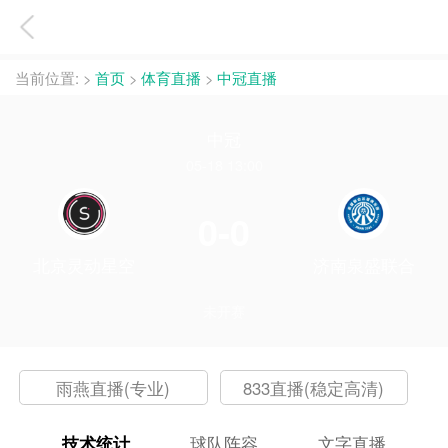
当前位置:
>
首页
>
体育直播
>
中冠直播
中冠
05-18 13:00
0-0
北京灵动星空
济南泉盛联合
未开赛
雨燕直播(专业)
833直播(稳定高清)
技术统计
球队阵容
文字直播