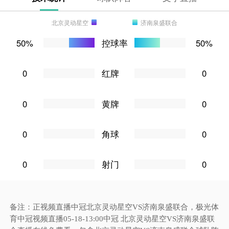
北京灵动星空
济南泉盛联合
50%
控球率
50%
0
红牌
0
0
黄牌
0
0
角球
0
0
射门
0
备注：正视频直播中冠北京灵动星空VS济南泉盛联合，极光体
育中冠视频直播05-18-13:00中冠 北京灵动星空VS济南泉盛联