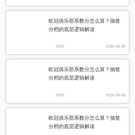
欧冠俱乐部系数分怎么算？抽签
分档的底层逻辑解读
5550
2026-08-08
欧冠俱乐部系数分怎么算？抽签
分档的底层逻辑解读
5550
2026-08-08
欧冠俱乐部系数分怎么算？抽签
分档的底层逻辑解读