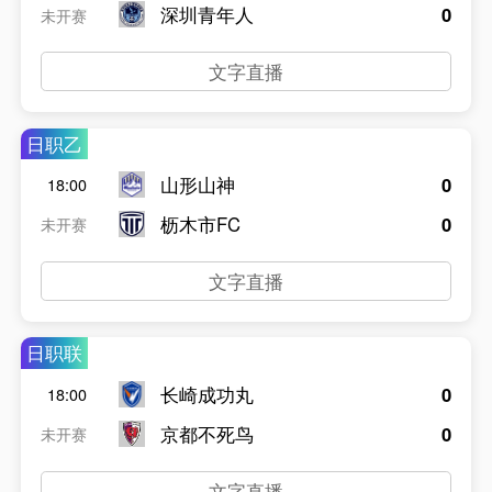
深圳青年人
0
未开赛
文字直播
日职乙
山形山神
0
18:00
枥木市FC
0
未开赛
文字直播
日职联
长崎成功丸
0
18:00
京都不死鸟
0
未开赛
文字直播