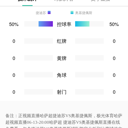
捷迪苏
奥基捷佩斯
50%
控球率
50%
0
红牌
0
0
黄牌
0
0
角球
0
0
射门
0
备注：正视频直播哈萨超捷迪苏VS奥基捷佩斯，极光体育哈萨
超视频直播06-13-20:00哈萨超 捷迪苏VS奥基捷佩斯直播在线