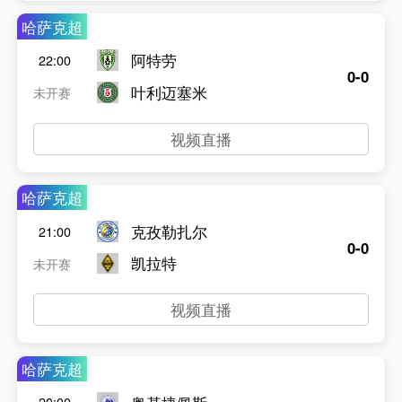
哈萨克超
阿特劳
22:00
0-0
叶利迈塞米
未开赛
视频直播
哈萨克超
克孜勒扎尔
21:00
0-0
凯拉特
未开赛
视频直播
哈萨克超