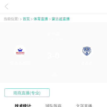
当前位置:
>
首页
>
体育直播
>
蒙古超直播
蒙古超
10-15 18:00
3-0
科布多西部
克布多
完场
雨燕直播(专业)
技术统计
球队阵容
文字直播