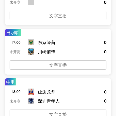
0
未开赛
文字直播
日职联
东京绿茵
0
17:00
川崎前锋
0
未开赛
文字直播
中甲
延边龙鼎
0
18:00
深圳青年人
0
未开赛
文字直播