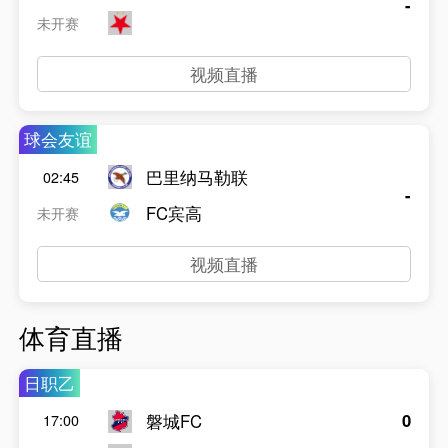
-
未开赛
视频直播
球会友谊
巴里纳马勒联
02:45
-
FC宾高
未开赛
视频直播
体育直播
日职乙
0
磐城FC
17:00