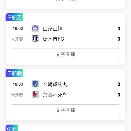
日职乙
山形山神
0
18:00
枥木市FC
0
未开赛
文字直播
日职联
长崎成功丸
0
18:00
京都不死鸟
0
未开赛
文字直播
中超