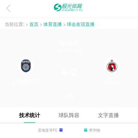
当前位置:
>
首页
>
体育直播
>
球会友谊直播
球会友谊
09-17 10:10
4-2
圣地亚哥FC
蒂华纳
完场
技术统计
球队阵容
文字直播
圣地亚哥FC
蒂华纳