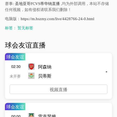
赛事:
圣地亚哥FCVS蒂华纳直播
,均为外部调用，本站不存储
任何视频，如有侵权请联系我们删除！
电脑版：
https://m.hszmy.com/live/4428766-24-0.html
标签：
暂无标签
球会友谊直播
球会友谊
阿森纳
02:30
-
贝蒂斯
未开赛
视频直播
球会友谊
雷克瑟姆
00:00