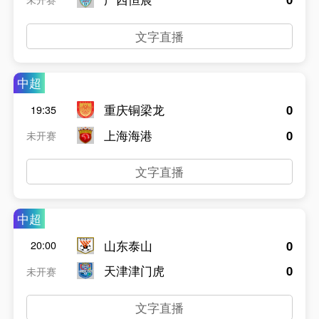
文字直播
中超
重庆铜梁龙
0
19:35
上海海港
0
未开赛
文字直播
中超
山东泰山
0
20:00
天津津门虎
0
未开赛
文字直播