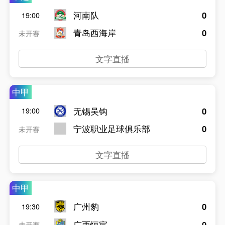
河南队
0
19:00
青岛西海岸
0
未开赛
文字直播
中甲
无锡吴钩
0
19:00
宁波职业足球俱乐部
0
未开赛
文字直播
中甲
广州豹
0
19:30
广西恒宸
0
未开赛