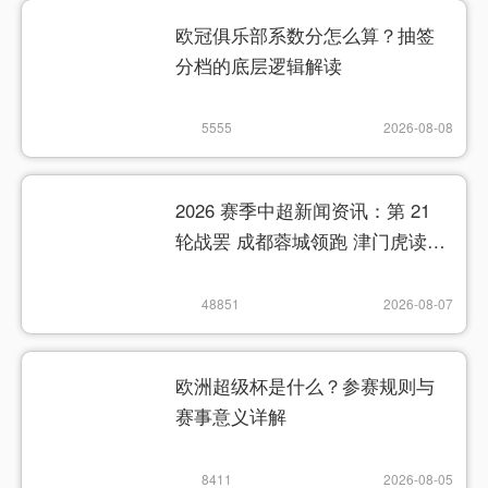
欧冠俱乐部系数分怎么算？抽签
分档的底层逻辑解读
5555
2026-08-08
2026 赛季中超新闻资讯：第 21
轮战罢 成都蓉城领跑 津门虎读秒
绝杀
48851
2026-08-07
欧洲超级杯是什么？参赛规则与
赛事意义详解
8411
2026-08-05