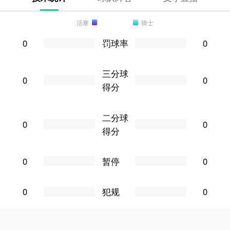
活塞
骑士
0
罚球率
0
三分球
0
0
得分
二分球
0
0
得分
0
暂停
0
0
犯规
0