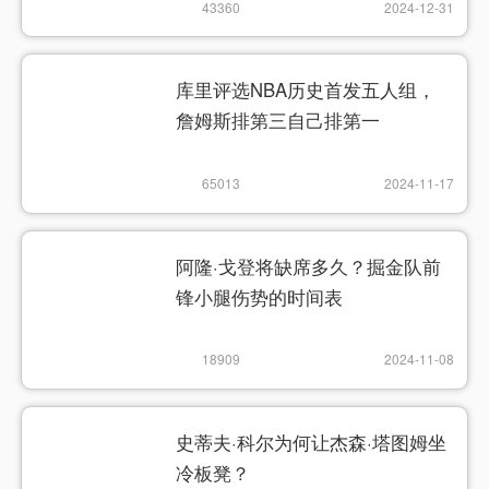
43360
2024-12-31
库里评选NBA历史首发五人组，
詹姆斯排第三自己排第一
65013
2024-11-17
阿隆·戈登将缺席多久？掘金队前
锋小腿伤势的时间表
18909
2024-11-08
史蒂夫·科尔为何让杰森·塔图姆坐
冷板凳？